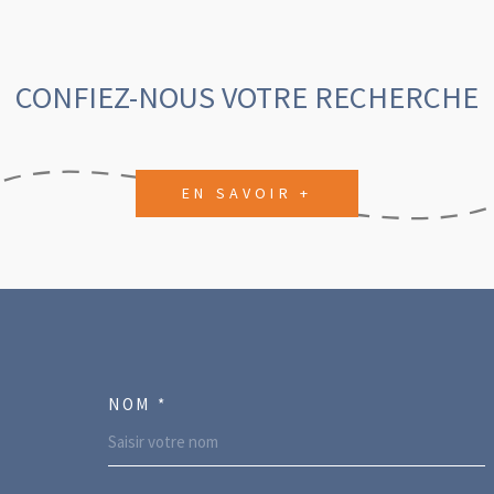
CONFIEZ-NOUS VOTRE RECHERCHE
EN SAVOIR +
NOM *
TRAD_MELTEM_VOSCO