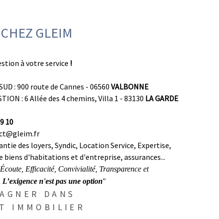
 CHEZ GLEIM
estion à votre service
!
UD : 900 route de Cannes - 06560
VALBONNE
TION : 6 Allée des 4 chemins, Villa 1 - 83130
LA GARDE
9 10
ct@gleim.fr
ntie des loyers, Syndic, Location Service, Expertise,
 biens d'habitations et d'entreprise, assurances...
 Écoute, Efficacité, Convivialité, Transparence et
.
L’exigence n'est pas une option
"
AGNER DANS
T IMMOBILIER