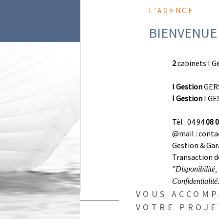
L’AGENCE
BIENVENUE
2
cabinets I G
I Gestion
GERS
I Gestion
I GES
Tél : 04 94
08 0
@mail : conta
Gestion & Gara
Transaction de
"Disponibilité,
Confidentialité
VOUS ACCOMP
VOTRE PROJE