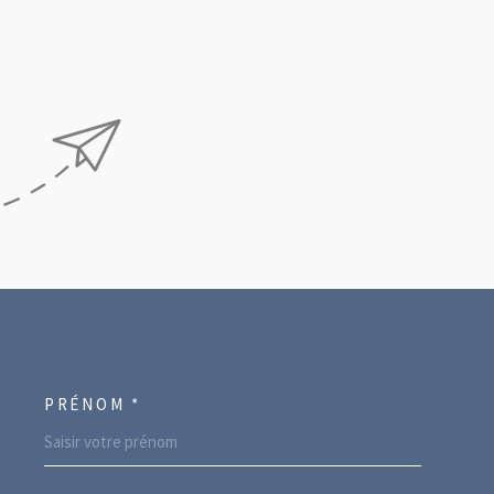
PRÉNOM *
ORDONNEES