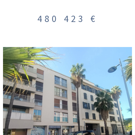
seront exclusivement issus des métiers de l’immobilier : promoteurs,
marchands de biens, constructeurs, maîtres d’œuvre, géomètres,
480 423 €
architectes, notaires, diagnostiqueurs, bureaux d’études (structure,
fluides, thermique, acoustique, etc.), agences immobilières…
DISPONIBLE FIN 2026 Au 03ème étage avec ascenseur, bureau de
111.32m² avec terrasse de 17.34m². place de stationnement privative
inclues le bureau sera livré brut, hors d’eau et hors d’air, offrant aux
acquéreurs une liberté totale d’aménagement, afin de concevoir des
espaces parfaitement adaptés à leur activité et à leur image PRIX DE
VENTE : 480 423€ HT HAI
VOIR LE BIEN