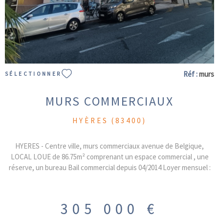
Réf :
murs
SÉLECTIONNER
MURS COMMERCIAUX
HYÈRES (83400)
HYERES - Centre ville, murs commerciaux avenue de Belgique,
LOCAL LOUE de 86.75m² comprenant un espace commercial , une
réserve, un bureau Bail commercial depuis 04/2014 Loyer mensuel :
1855€ Charges annuelles de copropriété : 1463€ ( incluant eau froide
et charges communes générales ) Taxe foncière : 1400€ PRIX DE
VENTE : 305.000€ HAI
305 000 €