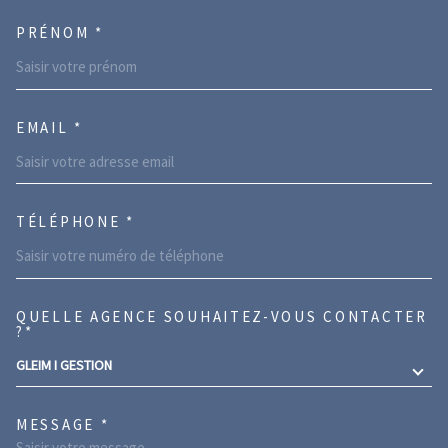
PRÉNOM *
EMAIL *
TÉLÉPHONE *
QUELLE AGENCE SOUHAITEZ-VOUS CONTACTER
TRAD_MELTEM_VOREDEMANDE
?*
GLEIM I GESTION
MESSAGE *