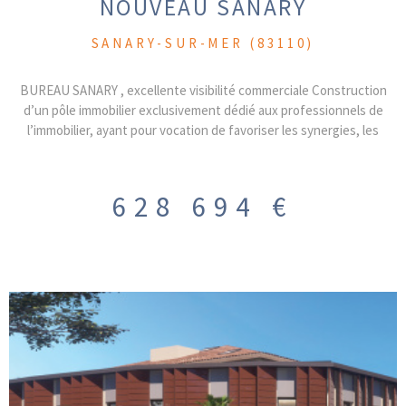
NOUVEAU SANARY
SANARY-SUR-MER (83110)
BUREAU SANARY , excellente visibilité commerciale Construction
d’un pôle immobilier exclusivement dédié aux professionnels de
l’immobilier, ayant pour vocation de favoriser les synergies, les
échanges et la complémentarité des compétences. Les occupants
seront exclusivement issus des métiers de l’immobilier : promoteurs,
marchands de biens, constructeurs, maîtres d’œuvre, géomètres,
628 694 €
architectes, notaires, diagnostiqueurs, bureaux d’études (structure,
fluides, thermique, acoustique, etc.), agences immobilières…
DISPONIBLE FIN 2026 Au 02ème étage avec ascenseur, bureau de
153.36m² , place de stationnement privative inclues le bureau sera
livré brut, hors d’eau et hors d’air, offrant aux acquéreurs une liberté
totale d’aménagement, afin de concevoir des espaces parfaitement
adaptés à leur activité et à leur image PRIX DE VENTE : 628.694 HT
HAI