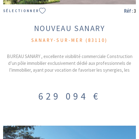
Réf :
3
SÉLECTIONNER
NOUVEAU SANARY
SANARY-SUR-MER (83110)
BUREAU SANARY , excellente visibilité commerciale Construction
d’un pôle immobilier exclusivement dédié aux professionnels de
l’immobilier, ayant pour vocation de favoriser les synergies, les
échanges et la complémentarité des compétences. Les occupants
seront exclusivement issus des métiers de l’immobilier : promoteurs,
marchands de biens, constructeurs, maîtres d’œuvre, géomètres,
629 094 €
architectes, notaires, diagnostiqueurs, bureaux d’études (structure,
fluides, thermique, acoustique, etc.), agences immobilières…
DISPONIBLE FIN 2026 Au 01er étage avec ascenseur, bureau de
153.46m² . place de stationnement privative inclues le bureau sera
livré brut, hors d’eau et hors d’air, offrant aux acquéreurs une liberté
totale d’aménagement, afin de concevoir des espaces parfaitement
adaptés à leur activité et à leur image PRIX DE VENTE : 629094 HT