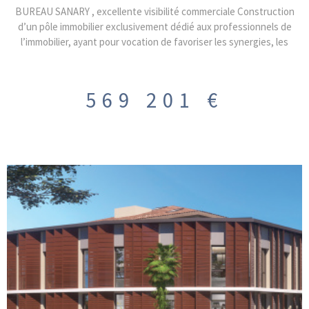
BUREAU SANARY , excellente visibilité commerciale Construction
d’un pôle immobilier exclusivement dédié aux professionnels de
l’immobilier, ayant pour vocation de favoriser les synergies, les
échanges et la complémentarité des compétences. Les occupants
seront exclusivement issus des métiers de l’immobilier : promoteurs,
marchands de biens, constructeurs, maîtres d’œuvre, géomètres,
569 201 €
architectes, notaires, diagnostiqueurs, bureaux d’études (structure,
fluides, thermique, acoustique, etc.), agences immobilières…
DISPONIBLE FIN 2026 Au 02ème étage avec ascenseur, bureau de
138.85m² , place de stationnement privative inclues le bureau sera
livré brut, hors d’eau et hors d’air, offrant aux acquéreurs une liberté
totale d’aménagement, afin de concevoir des espaces parfaitement
adaptés à leur activité et à leur image PRIX DE VENTE : 480 423€ HT
HAI