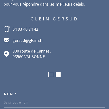
pour vous répondre dans les meilleurs délais.
GLEIM GERSUD
04 93 40 24 42
gersud@gleim.fr
900 route de Cannes,
06560
VALBONNE
NOM *
TRAD_MELTEM_VOSCOORDONNE