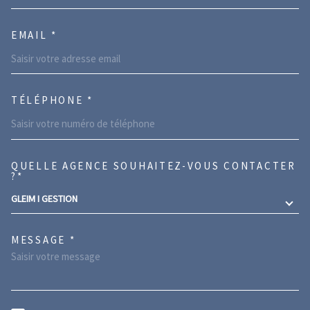
EMAIL *
TÉLÉPHONE *
QUELLE AGENCE SOUHAITEZ-VOUS CONTACTER
TRAD_MELTEM_VOREDEMANDE
?*
GLEIM I GESTION
MESSAGE *