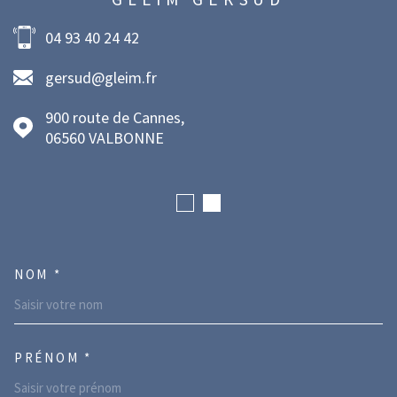
04 93 40 24 42
gersud@gleim.fr
900 route de Cannes,
06560
VALBONNE
NOM *
TRAD_MELTEM_VOSCOORDONNE
PRÉNOM *