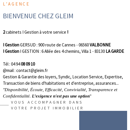
SYNDIC
L’AGENCE
BIENVENUE CHEZ GLEIM
ACTUALI
2
cabinets I Gestion à votre service
!
CONTACT
I Gestion
GERSUD : 900 route de Cannes - 06560
VALBONNE
I Gestion
I GESTION : 6 Allée des 4 chemins, Villa 1 - 83130
LA GARDE
Tél : 04 94
08 09 10
@mail : contact@gleim.fr
Gestion & Garantie des loyers, Syndic, Location Service, Expertise,
Transaction de biens d'habitations et d'entreprise, assurances...
"Disponibilité, Écoute, Efficacité, Convivialité, Transparence et
Confidentialité.
L’exigence n'est pas une option
"
VOUS ACCOMPAGNER DANS
VOTRE PROJET IMMOBILIER