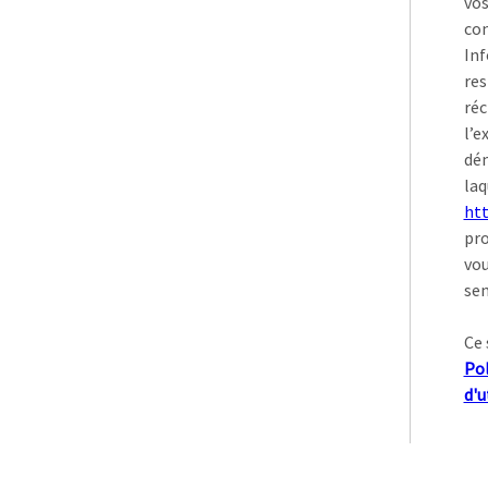
vos
con
Inf
res
réc
l’e
dém
laq
htt
pro
vou
sen
Ce 
Pol
d'u