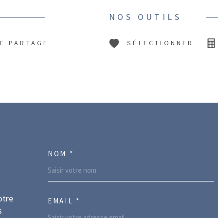
NOS OUTILS
DE PARTAGE
SÉLECTIONNER
NOM *
TRAD_MELTEM_VOSCO
otre
EMAIL *
s