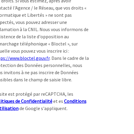
 droits. Si vous estimez, après avoir
tacté l'Agence / le Réseau, que vos droits «
ormatique et Libertés » ne sont pas
pectés, vous pouvez adresser une
lamation à la CNIL. Nous vous informons de
xistence de la liste d'opposition au
archage téléphonique « Bloctel », sur
uelle vous pouvez vous inscrire ici :
ps://www.bloctel.gouv.fr
. Dans le cadre de la
tection des Données personnelles, nous
s invitons à ne pas inscrire de Données
sibles dans le champ de saisie libre.
site est protégé par reCAPTCHA, les
itiques de Confidentialité
et es
Conditions
tilisation
de Google s'appliquent.