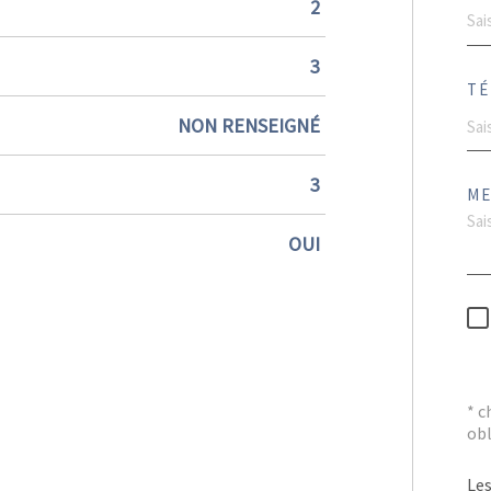
2
3
TÉ
NON RENSEIGNÉ
3
ME
OUI
* 
obl
Les