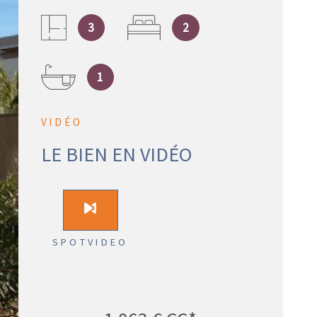
VENTES
3
2
IMMOBIL
D'ENTRE
1
VIDÉO
SYNDIC
LE BIEN EN VIDÉO
ACTUALI
SPOTVIDEO
CONTACT