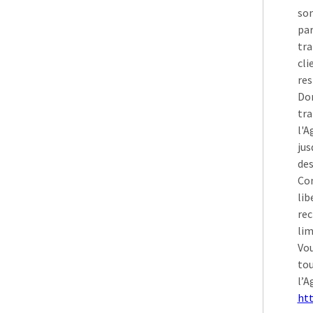
son
pa
tra
cli
res
Don
tra
l'A
jus
des
Con
lib
rec
lim
Vou
to
l’A
htt