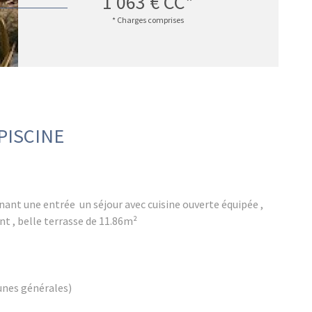
1 063 €
CC*
* Charges comprises
PISCINE
nt une entrée un séjour avec cuisine ouverte équipée ,
t , belle terrasse de 11.86m²
unes générales)