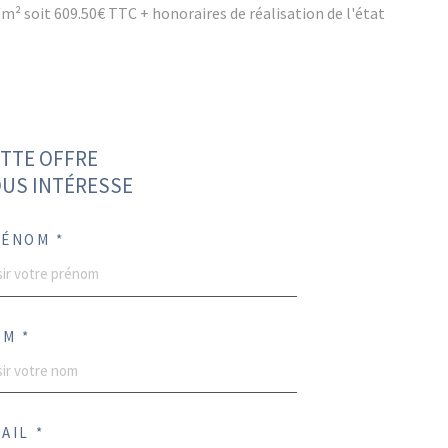
C/m² soit 609.50€ TTC + honoraires de réalisation de l'état
TTE OFFRE
US INTÉRESSE
ÉNOM *
M *
AIL *