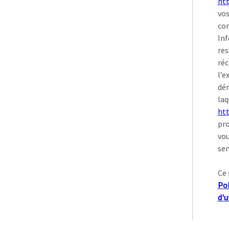
htt
vos
con
Inf
res
réc
l’e
dém
laq
htt
pro
vou
sen
Ce 
Pol
d'u