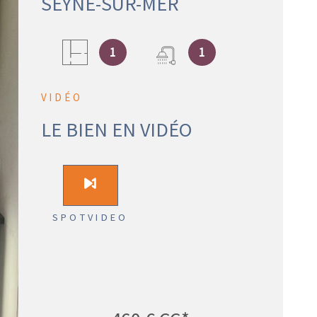
SEYNE-SUR-MER
VENTES
1
1
IMMOBIL
D'ENTRE
VIDÉO
LE BIEN EN VIDÉO
SYNDIC
ACTUALI
SPOTVIDEO
CONTACT