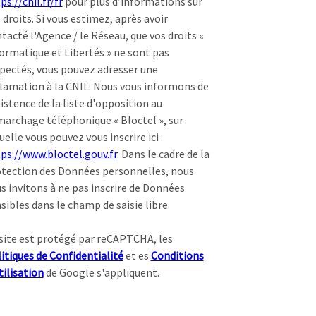
ps://cnil.fr/fr
pour plus d’informations sur
 droits. Si vous estimez, après avoir
tacté l'Agence / le Réseau, que vos droits «
ormatique et Libertés » ne sont pas
pectés, vous pouvez adresser une
lamation à la CNIL. Nous vous informons de
xistence de la liste d'opposition au
archage téléphonique « Bloctel », sur
uelle vous pouvez vous inscrire ici :
ps://www.bloctel.gouv.fr
. Dans le cadre de la
tection des Données personnelles, nous
s invitons à ne pas inscrire de Données
sibles dans le champ de saisie libre.
site est protégé par reCAPTCHA, les
itiques de Confidentialité
et es
Conditions
tilisation
de Google s'appliquent.