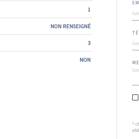
EM
1
NON RENSEIGNÉ
TÉ
3
NON
ME
* 
obl