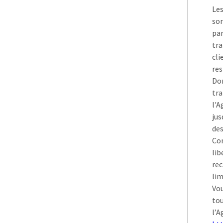
Les
son
pa
tra
cli
res
Don
tra
l'A
jus
des
Con
lib
rec
lim
Vou
to
l’A