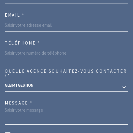
EMAIL *
TÉLÉPHONE *
QUELLE AGENCE SOUHAITEZ-VOUS CONTACTER
TRAD_MELTEM_VOREDEMANDE
?*
GLEIM I GESTION
MESSAGE *