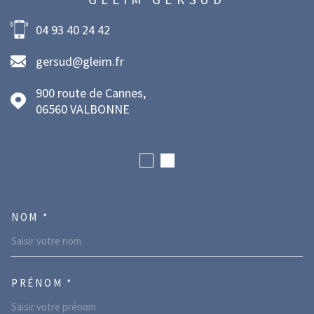
04 93 40 24 42
gersud@gleim.fr
900 route de Cannes,
06560
VALBONNE
NOM *
TRAD_MELTEM_VOSCOORDONNE
PRÉNOM *