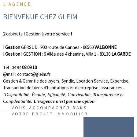
SYNDIC
L’AGENCE
BIENVENUE CHEZ GLEIM
ACTUALI
2
cabinets I Gestion à votre service
!
CONTACT
I Gestion
GERSUD : 900 route de Cannes - 06560
VALBONNE
I Gestion
I GESTION : 6 Allée des 4 chemins, Villa 1 - 83130
LA GARDE
Tél : 04 94
08 09 10
@mail : contact@gleim.fr
Gestion & Garantie des loyers, Syndic, Location Service, Expertise,
Transaction de biens d'habitations et d'entreprise, assurances...
"Disponibilité, Écoute, Efficacité, Convivialité, Transparence et
Confidentialité.
L’exigence n'est pas une option
"
VOUS ACCOMPAGNER DANS
VOTRE PROJET IMMOBILIER