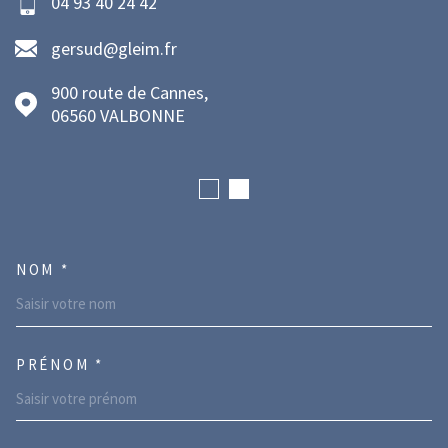
04 93 40 24 42
gersud@gleim.fr
900 route de Cannes,
06560
VALBONNE
NOM *
TRAD_MELTEM_VOSCOORDONNE
PRÉNOM *